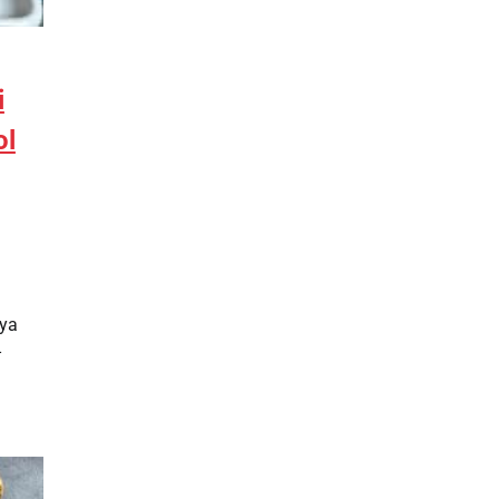
i
ol
aya
-