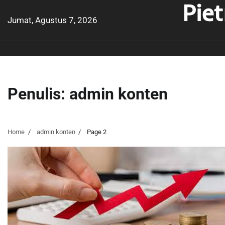
Pie
Skip
to
Jumat, Agustus 7, 2026
content
Penulis:
admin konten
Home
admin konten
Page 2