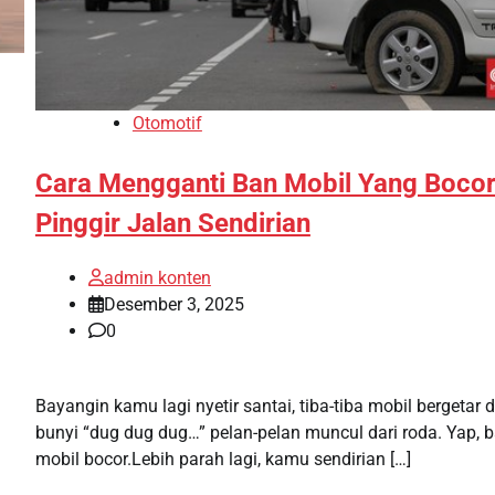
Otomotif
Cara Mengganti Ban Mobil Yang Bocor
Pinggir Jalan Sendirian
admin konten
Desember 3, 2025
0
Bayangin kamu lagi nyetir santai, tiba-tiba mobil bergetar 
bunyi “dug dug dug…” pelan-pelan muncul dari roda. Yap, 
mobil bocor.Lebih parah lagi, kamu sendirian […]