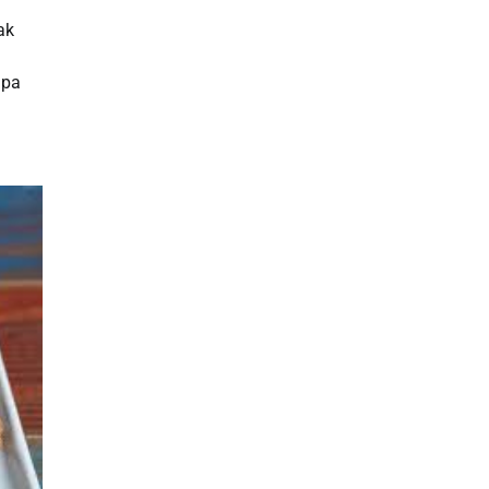
ak
apa