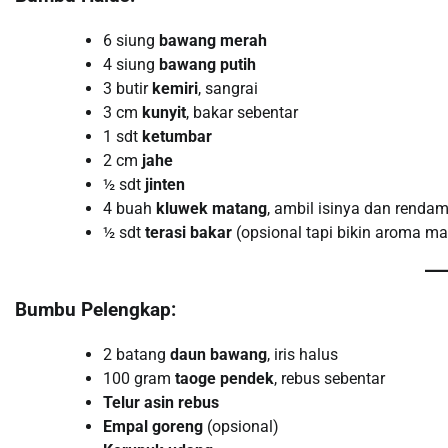
6 siung
bawang merah
4 siung
bawang putih
3 butir
kemiri
, sangrai
3 cm
kunyit
, bakar sebentar
1 sdt
ketumbar
2 cm
jahe
½ sdt
jinten
4 buah
kluwek matang
, ambil isinya dan rendam
½ sdt
terasi bakar
(opsional tapi bikin aroma m
Bumbu Pelengkap:
2 batang
daun bawang
, iris halus
100 gram
taoge pendek
, rebus sebentar
Telur asin rebus
Empal goreng
(opsional)