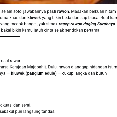
selain soto, jawabannya pasti
rawon
. Masakan berkuah hitam 
aroma khas dari
kluwek
yang bikin beda dari sup biasa. Buat ka
a yang medok banget, yuk simak
resep rawon daging Surabaya
 bakal bikin kamu jatuh cinta sejak sendokan pertama!
-usul rawon.
masa Kerajaan Majapahit. Dulu, rawon dianggap hidangan isti
anya —
kluwek (pangium edule)
— cukup langka dan butuh
gkuas, dan serai.
 sebakul pun langsung tandas.