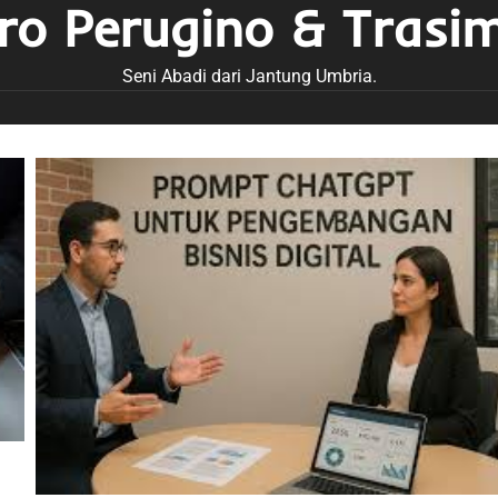
tro Perugino & Trasi
Seni Abadi dari Jantung Umbria.