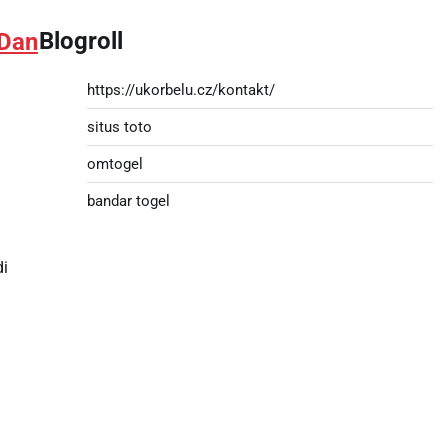
Blogroll
 Dan
https://ukorbelu.cz/kontakt/
situs toto
omtogel
bandar togel
di