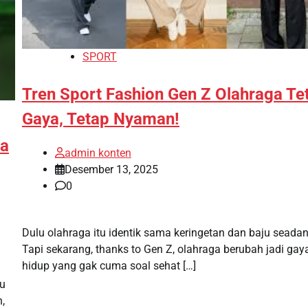
SPORT
Tren Sport Fashion Gen Z Olahraga Te
Gaya, Tetap Nyaman!
ya
admin konten
Desember 13, 2025
0
Dulu olahraga itu identik sama keringetan dan baju seada
Tapi sekarang, thanks to Gen Z, olahraga berubah jadi gay
hidup yang gak cuma soal sehat […]
au
h,