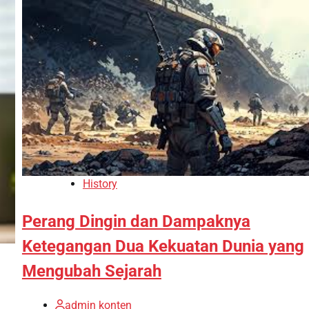
History
Perang Dingin dan Dampaknya
Ketegangan Dua Kekuatan Dunia yang
Mengubah Sejarah
admin konten