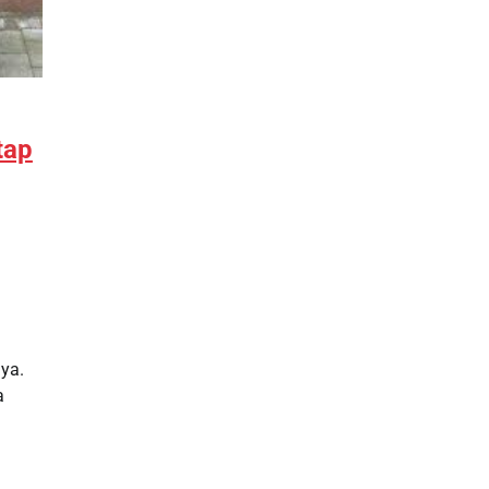
tap
nya.
a