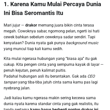
1. Karena Kamu Mulai Percaya Dunia
Ini Bisa Seromantis Itu
Mari jujur —
drakor
memang juara bikin cinta terasa
megah. Cowoknya sabar, ngomong pelan, ngerti isi hati
cewek bahkan sebelum ceweknya sadar sendiri. Tapi
kenyataan? Dunia nyata gak punya
background music
yang muncul tiap kali kamu sedih.
Kita mulai ngerasa hubungan yang “biasa aja” itu gak
cukup. Kita pengen cinta yang sempurna kayak di layar —
penuh kejutan, penuh kalimat puitis.
Padahal hubungan asli itu berantakan. Gak ada
CEO
tampan
yang tiba-tiba jatuh cinta sama kamu pas lagi
nyebrang jalan.
Jadi kalau kamu ngerasa makin sering kecewa sama
dunia nyata karena standar cinta yang gak realistis, itu
tanda pertama
kamu harus berhenti nonton drakor ini