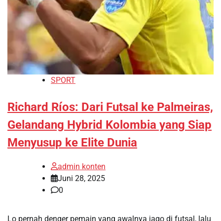
SPORT
Richard Ríos: Dari Futsal ke Palmeiras,
Gelandang Hybrid Kolombia yang Siap
Menyusup ke Elite Dunia
admin konten
Juni 28, 2025
0
Lo pernah denger pemain yang awalnya jago di futsal, lalu