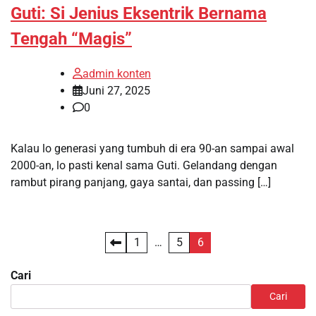
Guti: Si Jenius Eksentrik Bernama
Tengah “Magis”
admin konten
Juni 27, 2025
0
Kalau lo generasi yang tumbuh di era 90-an sampai awal
2000-an, lo pasti kenal sama Guti. Gelandang dengan
rambut pirang panjang, gaya santai, dan passing […]
Paginasi
1
…
5
6
pos
Cari
Cari