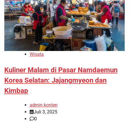
Wisata
Kuliner Malam di Pasar Namdaemun
Korea Selatan: Jajangmyeon dan
Kimbap
admin konten
Juli 3, 2025
0