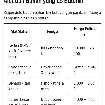
Alat dan Bahan yang Lo Butuhin
Siapin dulu bahan-bahan berikut. Jangan panik, semuanya
gampang dicari dan murah!
Harga Estima
Alat/Bahan
Fungsi
si
Kertas (HVS /
Isi sketchboo
10.000 – 25.
kraft / waterc
k
000
olor)
Karton tebal /
Cover depan
Gratis – 5.00
bekas box
& belakang
0
Benang / tali
Pengikat hala
2.000 – 5.00
kasur
man
0
Jarum besar
Buat lubang
1.000 – 3.00