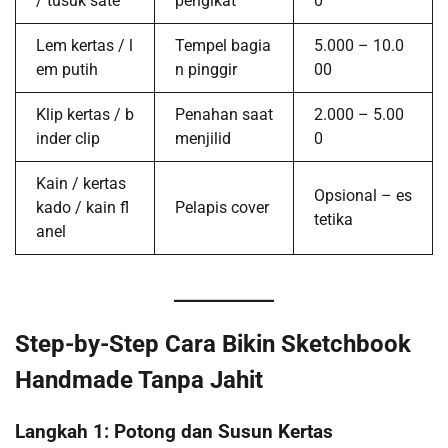
/ tusuk sate
pengikat
0
Lem kertas / l
Tempel bagia
5.000 – 10.0
em putih
n pinggir
00
Klip kertas / b
Penahan saat
2.000 – 5.00
inder clip
menjilid
0
Kain / kertas
Opsional – es
kado / kain fl
Pelapis cover
tetika
anel
Step-by-Step Cara Bikin Sketchbook
Handmade Tanpa Jahit
Langkah 1: Potong dan Susun Kertas